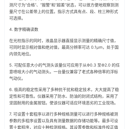
测尺寸为“合格”、“报警”和“超差”状态，可以很方便地观察到测
量尺寸在公差带上的位置。指示方式具有点、段、柱三种形式
可选择。
4. 数字精确读数
在光柱指示的同时，液晶显示器直接显示测量的精确尺寸值，
可同时显示相对值和绝对值，最高分辨率可达 0.1µm，处于国
内领先地位。
5. 可配任意大小的气测头该量仪可应用于从Ф0.3 至Ф2.0 的任
意喷咀大小的气动测头。一台量仪兼容了老式各种倍率的浮标
气动仪。
6. 极高的稳定性采用了多种抗干扰和稳定技术，大大提高了稳
定性和可靠性。仪器采用了防水、防油的封闭式结构，采用了
坚固耐用的金属按钮。使该仪器可适应环境恶劣的工业现场。
7. 可设置十套程序以进行多种规格测量可以进行多种规格被测
参数的多程序设置以及具有测量数据的存储功能等。最多可设
置十套程序，对应十种检测规格。其设置参数和标准件校正值