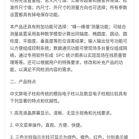
可预先设置量程、名义尺寸值、公差带超差和报警界限值、标
准件尺寸值；内尺寸、外尺寸的测量方向也可选择；所有参数
设置都具有掉电保存功能。
本产品还具有附加功能可选择：“峰—峰值”测量功能；可结合
测量装置采用各种数学模型计算出同轴度、椭圆度、跳动、圆
柱度、平面度、垂直度等形位误差结果；输入输出信号功能可
以方便组成控制系统；数据通讯功能可使现场多台量仪组成网
络，通过专用软件形成 SPC 统计图表以实现现场在线质量管
理等等。还可以根据用户的特殊要求，修改和补充产品的功
能，以满足不同检测内容的需求。
二、产品特点
中文屏电子柱和传统的模拟电子柱以及数显电子柱相比较具有
下列显著的特点和优越性。
1. 高亮液晶屏幕显示。清晰、无显示视角和光线要求。
2. 中文菜单操作。直观、方便、快捷。
3. 三色光柱指示光柱可显示为绿色、橙色、红色，分别表示被