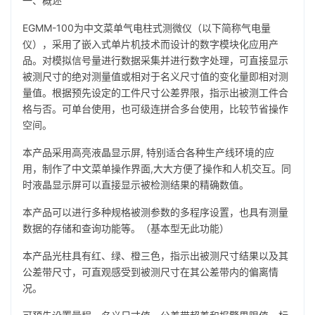
一、概述
EGMM-100为中文菜单气电柱式测微仪（以下简称气电量
仪），采用了嵌入式单片机技术而设计的数字模块化应用产
品。对模拟信号量进行数据采集并进行数字处理，可直接显示
被测尺寸的绝对测量值或相对于名义尺寸值的变化量即相对测
量值。根据预先设定的工件尺寸公差界限，指示出被测工件合
格与否。可单台使用，也可级连拼合多台使用，比较节省操作
空间。
本产品采用高亮液晶显示屏, 特别适合各种生产线环境的应
用，制作了中文菜单操作界面,大大方便了操作和人机交互。同
时液晶显示屏可以直接显示被检测结果的精确数值。
本产品可以进行多种规格被测参数的多程序设置，也具有测量
数据的存储和查询功能等。（基本型无此功能）
本产品光柱具有红、绿、橙三色，指示出被测尺寸结果以及其
公差带尺寸，可直观感受到被测尺寸在其公差带内的偏离情
况。