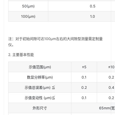
50(µm)
0.5
100(µm)
1.0
注：对于初始间隙可达100µm左右的大间隙型测量需定制量
仪。
2. 主要基本性能
示值范围(µm)
±5
±10
数显分辨率(µm)
0.1
0.2
示值总误差(µm) ≦
0.2
0.4
示值变动性 (µm)≦
0.1
0.2
外形尺寸
65mm(宽