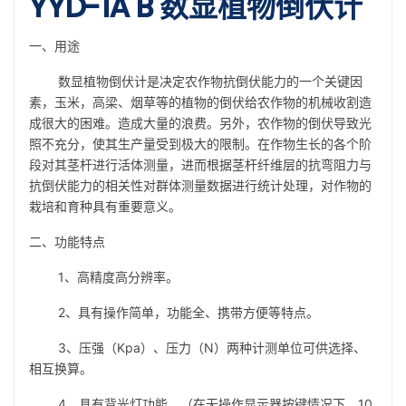
YYD-1A B 数显植物倒伏计
一、用途
数显植物倒伏计是决定农作物抗倒伏能力的一个关键因
素，玉米，高梁、烟草等的植物的倒伏给农作物的机械收割造
成很大的困难。造成大量的浪费。另外，农作物的倒伏导致光
照不充分，使其生产量受到极大的限制。在作物生长的各个阶
段对其茎杆进行活体测量，进而根据茎杆纤维层的抗弯阻力与
抗倒伏能力的相关性对群体测量数据进行统计处理，对作物的
栽培和育种具有重要意义。
二、功能特点
1、高精度高分辨率。
2、具有操作简单，功能全、携带方便等特点。
3、压强（Kpa）、压力（N）两种计测单位可供选择、
相互换算。
4、具有背光灯功能。（在无操作显示器按键情况下，10