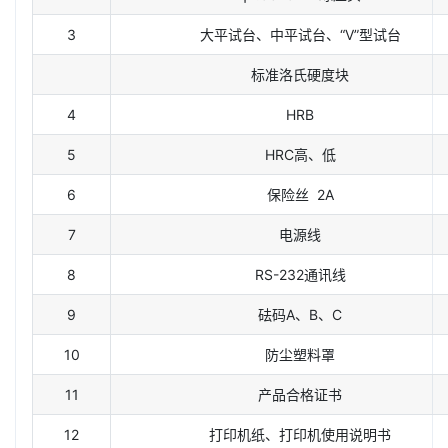
3
大平试台、中平试台、“V”型试台
标准洛氏硬度块
4
HRB
5
HRC高、低
6
保险丝 2A
7
电源线
8
RS-232通讯线
9
砝码A、B、C
10
防尘塑料罩
11
产品合格证书
12
打印机纸、打印机使用说明书