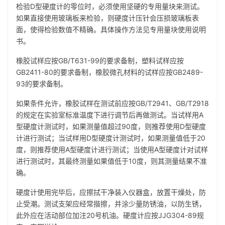
检验D型硬度计的零位时，必须使用坚硬的专用量块来测试。
如果直接使用玻璃板来检验，则硬度计压针会压损玻璃板表
面，使得检验数值不精确。具体操作方法见专用量块使用说明
书。
橡胶试样应按GB/T631-99的要求备制，塑料试样应按
GB2411-80的要求备制，橡胶微孔材料的试样应按GB2489-
93的要求备制。
如果条件允许，橡胶试样在测试前应按GB/T2941、GB/T2918
的规定在实验室标准温度下进行调节后再做测试。当试样用A
型硬度计测试时，如果测量值超过90度，则推荐使用D型硬度
计进行测试；当试样用D型硬度计测试时，如果测量值低于20
度，则推荐使用A型硬度计进行测试；当使用A型硬度计对试样
进行测试时，其最终测量如果值低于10度，则其测量结果不准
确。
硬度计使用完毕后，应擦拭干净装入仪器盒，放置干燥处，防
止受潮。测试支架应经常揩擦，并涂少量防锈油，以防生锈，
此外应在活动部位加注20号机油。硬度计应按JJG304-89规