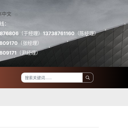
体中文
线：
7876806
（于经理）
13738761160
（陈经理）
809170
（张经理）
809171
（尹经理）